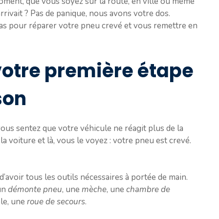
moment, que vous soyez sur la route, en ville ou même
 arrivait ? Pas de panique, nous avons votre dos.
pas pour réparer votre pneu crevé et vous remettre en
 votre première étape
son
ous sentez que votre véhicule ne réagit plus de la
 voiture et là, vous le voyez : votre pneu est crevé.
’avoir tous les outils nécessaires à portée de main.
un
démonte pneu
, une
mèche
, une
chambre de
ble, une
roue de secours
.