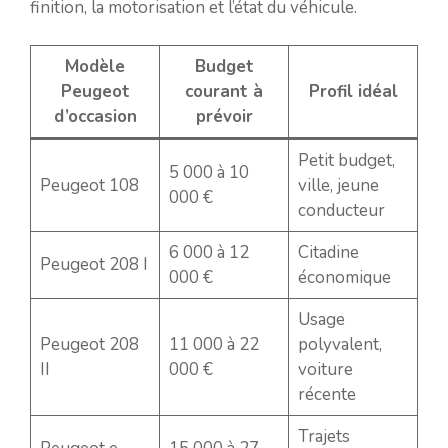
finition, la motorisation et l’état du véhicule.
Modèle
Budget
Peugeot
courant à
Profil idéal
d’occasion
prévoir
Petit budget,
5 000 à 10
Peugeot 108
ville, jeune
000 €
conducteur
6 000 à 12
Citadine
Peugeot 208 I
000 €
économique
Usage
Peugeot 208
11 000 à 22
polyvalent,
II
000 €
voiture
récente
Trajets