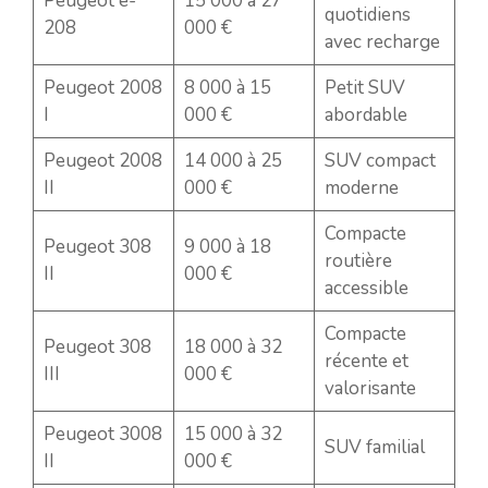
Peugeot e-
15 000 à 27
quotidiens
208
000 €
avec recharge
Peugeot 2008
8 000 à 15
Petit SUV
I
000 €
abordable
Peugeot 2008
14 000 à 25
SUV compact
II
000 €
moderne
Compacte
Peugeot 308
9 000 à 18
routière
II
000 €
accessible
Compacte
Peugeot 308
18 000 à 32
récente et
III
000 €
valorisante
Peugeot 3008
15 000 à 32
SUV familial
II
000 €