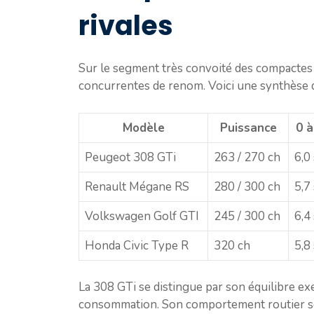
rivales
Sur le segment très convoité des compactes s
concurrentes de renom. Voici une synthèse d
Modèle
Puissance
0 à
Peugeot 308 GTi
263 / 270 ch
6,0 
Renault Mégane RS
280 / 300 ch
5,7 
Volkswagen Golf GTI
245 / 300 ch
6,4 
Honda Civic Type R
320 ch
5,8 
La 308 GTi se distingue par son équilibre exe
consommation. Son comportement routier se hi