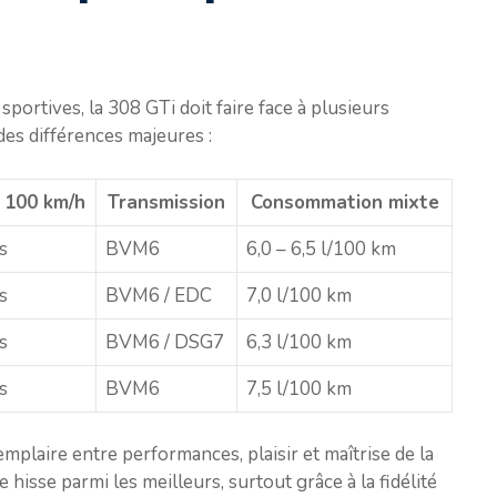
portives, la 308 GTi doit faire face à plusieurs
es différences majeures :
 100 km/h
Transmission
Consommation mixte
s
BVM6
6,0 – 6,5 l/100 km
s
BVM6 / EDC
7,0 l/100 km
s
BVM6 / DSG7
6,3 l/100 km
s
BVM6
7,5 l/100 km
mplaire entre performances, plaisir et maîtrise de la
sse parmi les meilleurs, surtout grâce à la fidélité