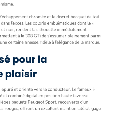
amisme.
ie d’échappement chromée et le discret becquet de toit
 dans l’excès. Les coloris emblématiques dont le «
 et noir, rendent la silhouette immédiatement
ermettent à la 308 GTi de s’assumer pleinement parmi
e certaine finesse, fidèle à l’élégance de la marque.
sé pour la
 plaisir
is épuré et orienté vers le conducteur. Le fameux i-
é et combiné digital en position haute favorise
 sièges baquets Peugeot Sport, recouverts d’un
es rouges, offrent un excellent maintien latéral, gage