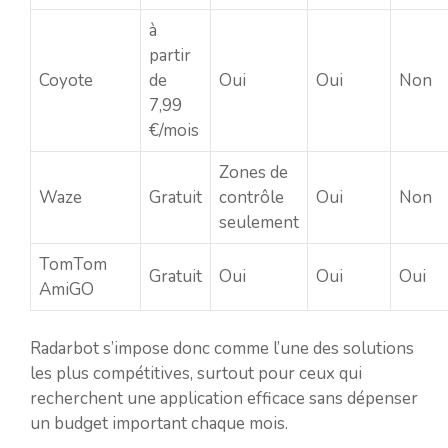
à
partir
Coyote
de
Oui
Oui
Non
7,99
€/mois
Zones de
Waze
Gratuit
contrôle
Oui
Non
seulement
TomTom
Gratuit
Oui
Oui
Oui
AmiGO
Radarbot s’impose donc comme l’une des solutions
les plus compétitives, surtout pour ceux qui
recherchent une application efficace sans dépenser
un budget important chaque mois.