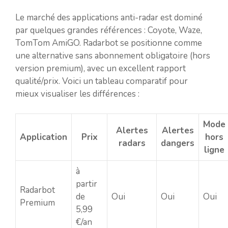
Le marché des applications anti-radar est dominé
par quelques grandes références : Coyote, Waze,
TomTom AmiGO. Radarbot se positionne comme
une alternative sans abonnement obligatoire (hors
version premium), avec un excellent rapport
qualité/prix. Voici un tableau comparatif pour
mieux visualiser les différences :
Mode
Alertes
Alertes
Application
Prix
hors
radars
dangers
ligne
à
partir
Radarbot
de
Oui
Oui
Oui
Premium
5,99
€/an