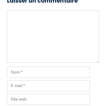
Laisser un commentaire
Commentaire
Nom
E-
mail
Site
web