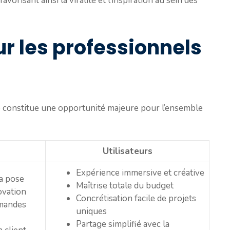
orisant ainsi la viralité et l’inspiration au sein des
r les professionnels
o constitue une opportunité majeure pour l’ensemble
Utilisateurs
Expérience immersive et créative
la pose
Maîtrise totale du budget
novation
Concrétisation facile de projets
mmandes
uniques
Partage simplifié avec la