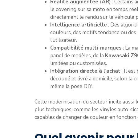
Réalité augmentée (AR)
: Certains a
le covering sur sa moto en temps rée
directement le rendu sur le véhicule 
Intelligence artificielle
: Des algori
couleurs, des motifs tendance ou des 
l’utilisateur.
Compatibilité multi-marques
: La m
panel de modèles, de la
Kawasaki Z9
limitées ou customisées.
Intégration directe à l’achat
: Il es
découpé et livré à domicile, selon la cré
même la pose DIY.
Cette modernisation du secteur incite aussi 
plus techniques, comme les vinyles auto-ci
capables de changer de couleur en fonction 
Quel avenir pour