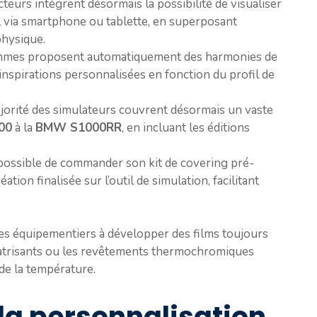
cteurs intègrent désormais la possibilité de visualiser
l via smartphone ou tablette, en superposant
physique.
thmes proposent automatiquement des harmonies de
inspirations personnalisées en fonction du profil de
ajorité des simulateurs couvrent désormais un vaste
00
à la
BMW S1000RR
, en incluant les éditions
t possible de commander son kit de covering pré-
ation finalisée sur l’outil de simulation, facilitant
les équipementiers à développer des films toujours
catrisants ou les revêtements thermochromiques
de la température.
 la personnalisation