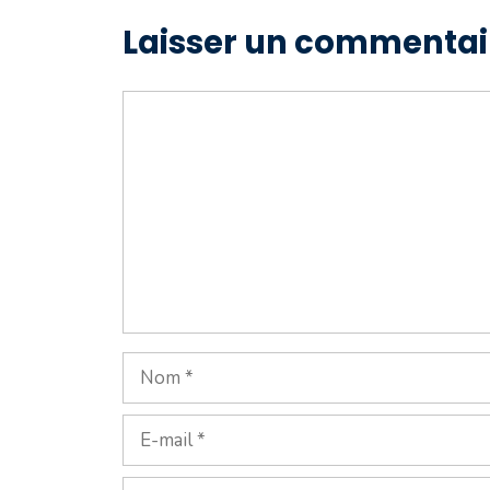
Laisser un commentai
Commentaire
Nom
E-
mail
Site