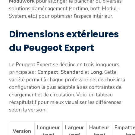
Moduwork
pour allonger le plancher ou diverses
solutions d’aménagement (sortimo, bott, Modul-
System, etc.) pour optimiser l’espace intérieur.
Dimensions extérieures
du Peugeot Expert
Le Peugeot Expert se décline en trois longueurs
principales :
Compact
,
Standard
et
Long
. Cette
variété permet à chaque professionnel de choisir la
configuration la plus adaptée à ses contraintes de
chargement et de circulation. Voici un tableau
récapitulatif pour mieux visualiser les différences
selon la version :
Longueur
Largeur
Hauteur
Empatt
Version