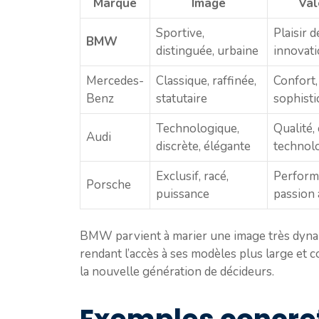
Marque
Image
Val
Sportive,
Plaisir 
BMW
distinguée, urbaine
innovati
Mercedes-
Classique, raffinée,
Confort, 
Benz
statutaire
sophisti
Technologique,
Qualité,
Audi
discrète, élégante
technol
Exclusif, racé,
Performa
Porsche
puissance
passion
BMW parvient à marier une image très dynam
rendant l’accès à ses modèles plus large et c
la nouvelle génération de décideurs.