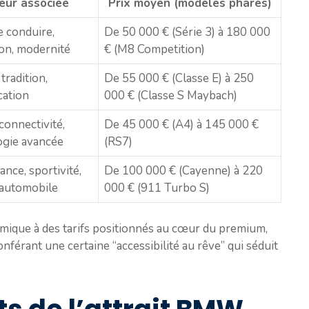
eur associée
Prix moyen (modèles phares)
de conduire,
De 50 000 € (Série 3) à 180 000
on, modernité
€ (M8 Competition)
tradition,
De 55 000 € (Classe E) à 250
cation
000 € (Classe S Maybach)
 connectivité,
De 45 000 € (A4) à 145 000 €
ogie avancée
(RS7)
nce, sportivité,
De 100 000 € (Cayenne) à 220
 automobile
000 € (911 Turbo S)
ique à des tarifs positionnés au cœur du premium,
onférant une certaine “accessibilité au rêve” qui séduit