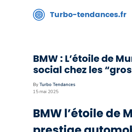
Aller
au
Turbo-tendances.fr
contenu
BMW : L’étoile de M
social chez les “gro
By
Turbo Tendances
15 mai 2025
BMW l’étoile de M
prestige automo