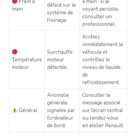
Frein à
à main ; si le
défaut sur le
main
voyant persiste,
système de
consulter un
freinage.
professionnel.
Arrêtez
immédiatement le
Surchauffe
véhicule et
Température
moteur
contrôlez le
moteur
détectée.
niveau de liquide
de
refroidissement.
Anomalie
Consulter le
générale
message associé
Général
signalée par
sur l’écran central
l’ordinateur
ou rendez-vous
de bord.
en atelier Renault.