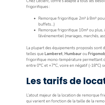
Chez Leclerc, l’offre s’adapte à tous les be
frigorifiques :
Remorque frigorifique 2m³ à 8m³ pour 
buffets…)
Remorque frigorifique 10m³ ou plus, i
l’événementiel (mariages, marchés, as
La plupart des équipements proposés sont d
telles que
Lamberet
,
Humbaur
ou
Frigomob
frigorifique mono-température permettant d
entre 0°C et +7°C, voire en négatif (-18°C) 
Les tarifs de loca
L’atout majeur de la location de remorque frig
qui varient en fonction de la taille de la remo