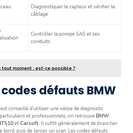
sceau
Diagnostiquer le capteur et vérifier le
câblage
s
Contrôler la pompe SAS et ses
alisation
conduits
à tout moment : est-ce possible ?
s codes défauts BMW
st conseillé d’utiliser une valise de diagnostic
 particuliers et professionnels, on retrouve
BMW
NT510
et
Carsoft
. Il suffit généralement de brancher
de bord, puis de lancer un scan. Les codes défauts