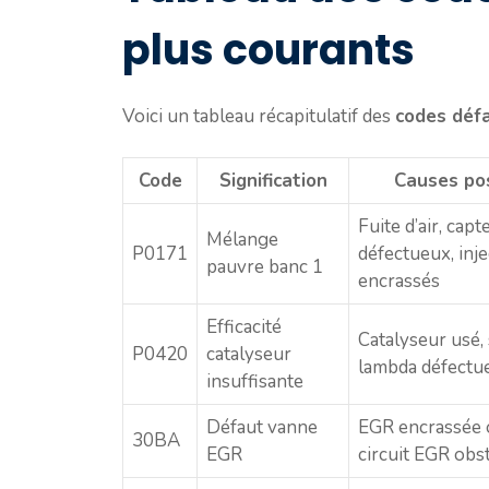
plus courants
Voici un tableau récapitulatif des
codes déf
Code
Signification
Causes po
Fuite d’air, cap
Mélange
P0171
défectueux, inj
pauvre banc 1
encrassés
Efficacité
Catalyseur usé,
P0420
catalyseur
lambda défectu
insuffisante
Défaut vanne
EGR encrassée 
30BA
EGR
circuit EGR obs