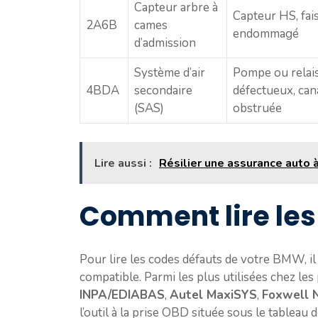
Capteur arbre à
Capteur HS, fai
2A6B
cames
endommagé
d’admission
Système d’air
Pompe ou relai
4BDA
secondaire
défectueux, can
(SAS)
obstruée
Lire aussi :
Résilier une assurance auto 
Comment lire le
Pour lire les codes défauts de votre BMW, il e
compatible. Parmi les plus utilisées chez les
INPA/EDIABAS
,
Autel MaxiSYS
,
Foxwell 
l’outil à la prise OBD située sous le tableau 