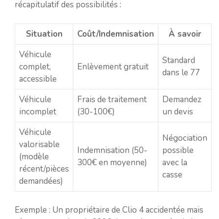
récapitulatif des possibilités :
Situation
Coût/Indemnisation
À savoir
Véhicule
Standard
complet,
Enlèvement gratuit
dans le 77
accessible
Véhicule
Frais de traitement
Demandez
incomplet
(30-100€)
un devis
Véhicule
Négociation
valorisable
Indemnisation (50-
possible
(modèle
300€ en moyenne)
avec la
récent/pièces
casse
demandées)
Exemple : Un propriétaire de Clio 4 accidentée mais