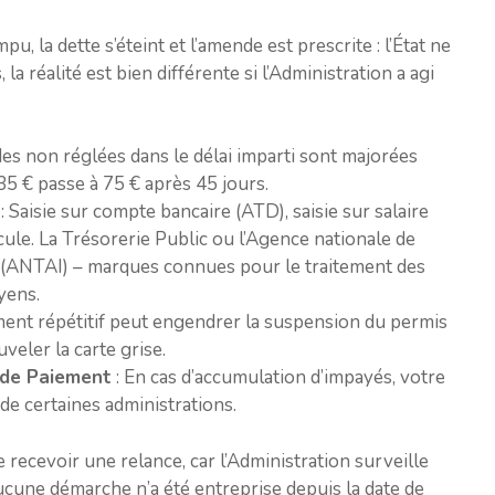
pu, la dette s’éteint et l’amende est prescrite : l’État ne
a réalité est bien différente si l’Administration a agi
es non réglées dans le délai imparti sont majorées
35 € passe à 75 € après 45 jours.
: Saisie sur compte bancaire (ATD), saisie sur salaire
cule. La Trésorerie Public ou l’Agence nationale de
s (ANTAI) – marques connues pour le traitement des
yens.
ent répétitif peut engendrer la suspension du permis
veler la carte grise.
s de Paiement
: En cas d’accumulation d’impayés, votre
de certaines administrations.
e recevoir une relance, car l’Administration surveille
ucune démarche n’a été entreprise depuis la date de