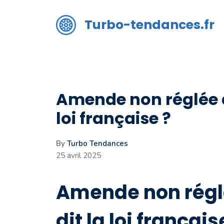
Aller
au
Turbo-tendances.fr
contenu
Amende non réglée de
loi française ?
By
Turbo Tendances
25 avril 2025
Amende non régl
dit la loi français